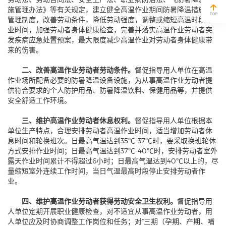
施管理办法》等有关规定，建立健全高温作业期间防暑降温措施及
管理制度，改善劳动条件，降低劳动强度，调整或缩短高温时段作
业时间，加强劳动者身体健康检查，完善并落实高温作业劳动者突
发疾病应急处置预案，最大限度减少高温作业对劳动者身体健康带
来的伤害。
二、改善高温作业劳动者劳动条件。
督促指导用人单位在高温
作业场所配备必要的防暑降温设备设施，为从事高温作业劳动者提
供符合要求的个人防护用品、防暑降温饮料、保健用品等，并提供
安全舒适工作环境。
三、维护高温作业劳动者休息权利。
督促指导用人单位根据本
单位生产特点，合理安排劳动者高温作业时间，适当增加劳动者休
息时间和轮换班次。日最高气温达到35℃-37℃时，要采取换班轮休
方式安排作业时间；日最高气温达到37℃-40℃时，安排劳动者室外
露天作业时间累计不得超过6小时；日最高气温达到40℃以上的，尽
量缩短室外连续工作时间，当日气温最高时段停止安排劳动者作
业。
四、维护高温作业劳动者获得劳动安全卫生权利。
督促指导用
人单位定期开展职业健康检查，对不适宜从事高温作业劳动者，用
人单位应及时协商调整工作岗位和任务；对“三期（孕期、产期、哺