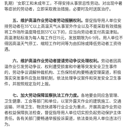
乳期）”女职工和未成年工，不得安排从事禁忌性劳动。对出现中暑
等症状的劳动者，立即采取救治措施，必要时及时送医治疗。
五、维护高温作业劳动者劳动报酬权利。
督促指导用人单位安
排劳动者在35℃以上高温天气从事室外作业以及不能采取有效措施
将工作场所温度降低到33℃以下的，应当向劳动者支付高温津贴。
高温津贴标准为每人每工作日15元，发放期限为6-9月。用人单位不
得因高温天气停工、缩短工作时间等为由扣除或降低劳动者工资待
遇。
六、维护高温作业劳动者提请劳动争议处理权利。
劳动者因高
温作业引发劳动争议、权利遭受损害和中暑等突发安全卫生事件
的，劳动争议调解仲裁机构、工伤保险机构要畅通受理渠道，积极
落实突发事件应急处理机制，依法处理争议案件和突发安全卫生事
件，并按照规定及时上报。
七、加大劳动保障监察执法工作力度。
各地要会同应急管理、
卫生健康、工会等部门和单位，以室外露天作业的建筑施工、交通
运输、环境卫生、物流快递等行业企业为重点，开展高温作业劳动
者权益保障执法检查，督促指导用人单位切实担负起劳动保护主体
责任。各有关部门要畅通举报投诉渠道，依法查处用人单位违法行
为。